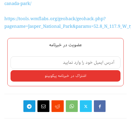
canada-park/
https://tools.wmflabs.org/geohack/geohack.php?
pagename=Jasper_National_Park&params=52.8_N_117.9_W_t
عضویت در خبرنامه