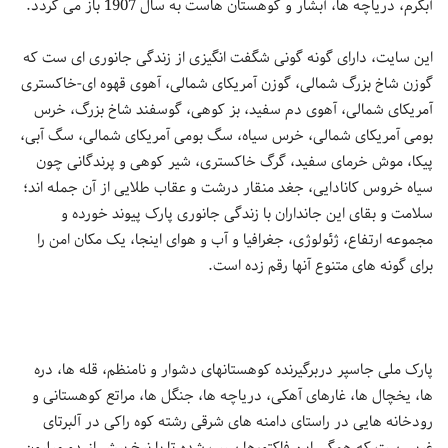
آبگرم، دریاچه ها، آبشار و کوهستان هاست به سال 1907 باز می گردد.
این سایت، دارای گونه گونی شگفت انگیزی از زندگی جانوری ای ست که
گوزن شاخ بزرگ شمالی، گوزن آمریکای شمالی، آهوی قهوه ای-خاکستری
آمریکای شمالی، آهوی دم سفید، بز کوهی، گوسفند شاخ بزرگ، خرس
بومی آمریکای شمالی، خرس سیاه، سگ بومی آمریکای شمالی، سگ آبی،
پیکا، موش خرمای سفید، گرگ خاکستری، شیر کوهی و پرندگانی چون
سیاه خروس کانادایی، جغد منقار درشت و عقاب طلایی از آن جمله اند؛
سلامت و بقای این جانداران با زندگی جانوری پارک پیوند خورده و
مجموعه ارتفاع، ژئولوژی، جغرافیا و آب و هوای اینجا، یک مکان امن را
برای گونه های متنوع آنها رقم زده است.
پارک ملی جاسپر دربرگیرنده کوهستانهای دشوار و نامنظم، قله ها، دره
ها، یخچال ها، غارهای آهکی، دریاچه ها، جنگل ها، مراتع کوهستانی و
رودخانه هایی در راستای دامنه های شرقی رشته کوه راکی در آلبرتای