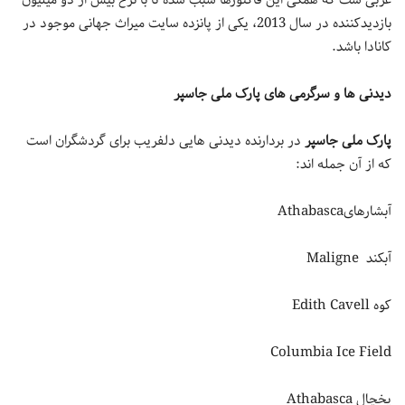
غربی ست که همگی این فاکتورها سبب شده تا با نرخ بیش از دو میلیون
بازدیدکننده در سال 2013، یکی از پانزده سایت میراث جهانی موجود در
کانادا باشد.
دیدنی ها و سرگرمی های پارک ملی جاسپر
پارک ملی جاسپر
در بردارنده دیدنی هایی دلفریب برای گردشگران است
که از آن جمله اند:
آبشارهایAthabasca
آبکند Maligne
کوه Edith Cavell
Columbia Ice Field
یخچال Athabasca