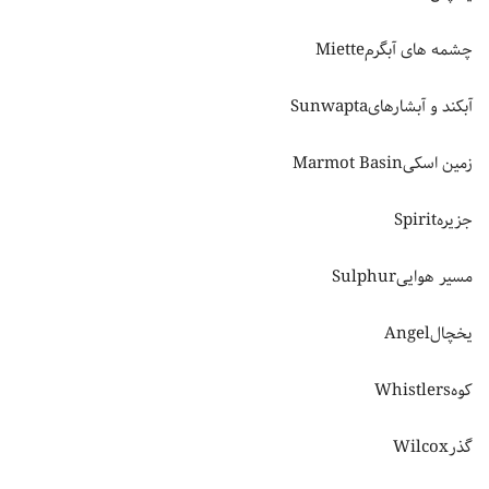
چشمه های آبگرمMiette
آبکند و آبشارهایSunwapta
زمین اسکیMarmot Basin
جزیرهSpirit
مسیر هواییSulphur
یخچالAngel
کوهWhistlers
گذرWilcox