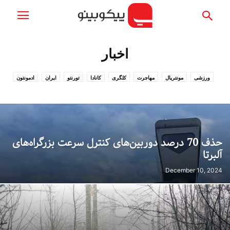
اخبار
ورزشی
مونتریال
مهاجرت
کلگری
کانادا
تورنتو
ایران
ادمونتون
ونکوور
حذف 70 درصد دوربین‌های کنترل سرعت بزرگراه‌های
آلبرتا
December 10, 2024