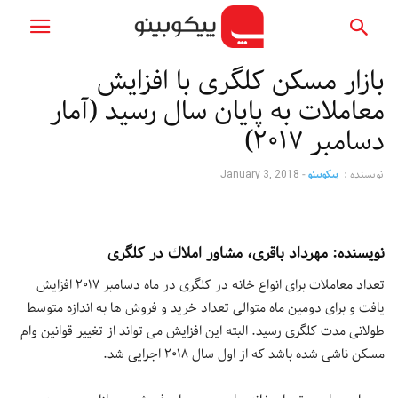
بازار مسكن کلگری با افزايش
معاملات به پايان سال رسيد (آمار
دسامبر ٢٠١٧)
نویسنده :
پیکوبینو
-
January 3, 2018
نويسنده: مهرداد باقرى، مشاور املاك در كلگرى
تعداد معاملات براى انواع خانه در كلگرى در ماه دسامبر ٢٠١٧ افزايش
يافت و براى دومين ماه متوالى تعداد خريد و فروش ها به اندازه متوسط
طولانى مدت كلگرى رسيد. البته اين افزايش مى تواند از تغيير قوانين وام
مسكن ناشى شده باشد كه از اول سال ٢٠١٨ اجرايى شد.