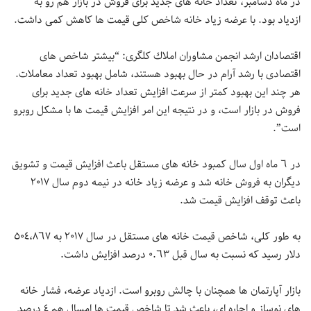
در ماه دسامبر، تعداد خانه هاى جديد براى فروش در بازار هم رو به
ازدياد بود. با عرضه زياد خانه شاخص كلى قيمت ها كاهش كمى داشت.
اقتصادان ارشد انجمن مشاوران املاك كلگرى: “بيشتر شاخص هاى
اقتصادى با رشد آرام در حال بهبود هستند، شامل بهبود تعداد معاملات.
هر چند اين بهبود كمتر از سرعت افزايش تعداد خانه هاى جديد براى
فروش در بازار است، و در نتيجه اين امر افزايش قيمت ها با مشكل روبرو
است”.
در ٦ ماه اول سال كمبود خانه هاى مستقل باعث افزايش قيمت و تشويق
ديگران به فروش خانه شد و عرضه زياد خانه در نيمه دوم سال ٢٠١٧
باعث توقف افزايش قيمت شد.
به طور كلى، شاخص قيمت خانه هاى مستقل در سال ٢٠١٧ به ٥٠٤،٨٦٧
دلار رسيد كه نسبت به سال قبل ٠.٦٣ درصد افزايش داشت.
بازار آپارتمان ها همچنان با چالش روبرو است. ازدياد عرضه، فشار خانه
هاى نوساز و اجاره اى، باعث شد تا شاخص قيمت ها امسال هم ٤ درصد