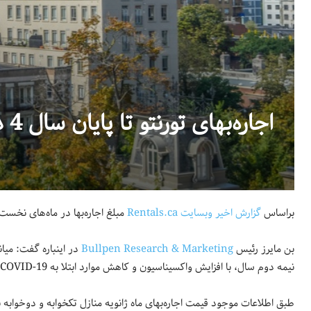
اجاره‌بهای تورنتو تا پایان سال 4 درصد افزایش می‌یابد
براساس
گزارش اخیر وبسایت Rentals.ca
مبلغ اجاره‌بها در ماه‌های نخست امسال کم م
بن مایرز رئیس
Bullpen Research & Marketing
نیمه دوم سال، با افزایش واکسیناسیون و کاهش موارد ابتلا به COVID-19، نرخ‌ها صعودی خواهند شد.