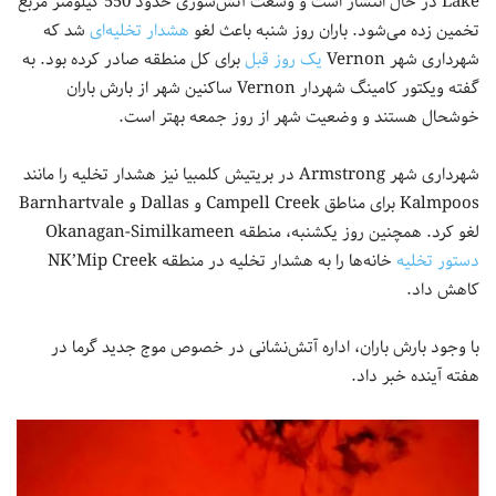
Lake در حال انتشار است و وسعت آتش‌سوزی حدود 550 کیلومتر مربع
تخمین زده می‌شود. باران روز شنبه باعث لغو
هشدار تخلیه‌ای
شد که
شهرداری شهر Vernon
یک روز قبل
برای کل منطقه صادر کرده بود. به
گفته ویکتور کامینگ شهردار Vernon ساکنین شهر از بارش باران
خوشحال هستند و وضعیت شهر از روز جمعه بهتر است.
شهرداری شهر Armstrong در بریتیش کلمبیا نیز هشدار تخلیه را مانند
Kalmpoos برای مناطق Campell Creek و Dallas و Barnhartvale
لغو کرد. همچنین روز یکشنبه، منطقه Okanagan-Similkameen
دستور تخلیه
خانه‌ها را به هشدار تخلیه در منطقه NK’Mip Creek
کاهش داد.
با وجود بارش باران، اداره آتش‌نشانی در خصوص موج جدید گرما در
هفته آینده خبر داد.