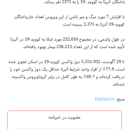
باختگان آلبرتا به کووید -19 را به 2371 نفر رساند.
با افزایش 7 مورد مرگ و میر ناشی از این ویروس تعداد جان‌باختگان
کووید-19 آلبرتا به 2،371 رسیده است.
در طول پاندمی، در مجموع 252،010 مورد ابتلا به کووید-19 در آلبرتا
تأیید شده است که از این تعداد 238،213 بیمار بهبود یافته‌اند.
تا 29 آگوست، 5،551،932 دوز واکسن کووید-19 در استان تجویز شده
است، 77.9٪ از افراد واجد شرایط آلبرتا حداقل یک دوز واکسن خود را
دریافت کرده‌اند و 69.7٪ به طور کامل در برابر کروناویروس واکسینه
شده‌اند.
منبع:
Dailyhive
عضویت در خبرنامه