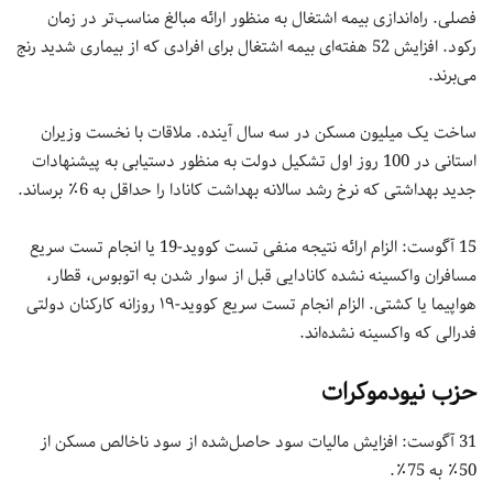
فصلی. راه‌اندازی بیمه اشتغال به منظور ارائه مبالغ مناسب‌تر در زمان
رکود. افزایش 52 هفته‌ای بیمه اشتغال برای افرادی که از بیماری شدید رنج
می‌برند.
ساخت یک میلیون مسکن در سه سال آینده. ملاقات با نخست وزیران
استانی در 100 روز اول تشکیل دولت به منظور دستیابی به پیشنهادات
جدید بهداشتی که نرخ رشد سالانه بهداشت کانادا را حداقل به 6٪ برساند.
15 آگوست: الزام ارائه نتیجه منفی تست کووید-19 یا انجام تست سریع
مسافران واکسینه نشده کانادایی قبل از سوار شدن به اتوبوس، قطار،
هواپیما یا کشتی. الزام انجام تست سریع کووید-۱۹ روزانه کارکنان دولتی
فدرالی که واکسینه نشده‌اند.
حزب نیودموکرات
31 آگوست: افزایش مالیات سود حاصل‌شده از سود ناخالص مسکن از
50٪ به 75٪.