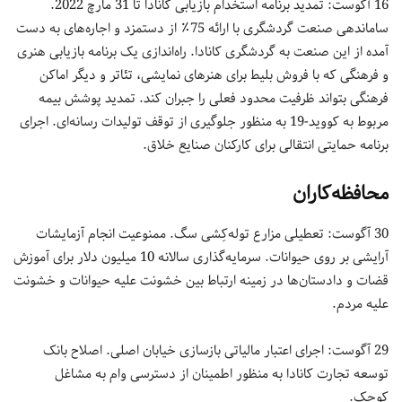
16 آگوست: تمدید برنامه استخدام بازیابی کانادا تا 31 مارچ 2022.
ساماندهی صنعت گردشگری با ارائه 75٪ از دستمزد و اجاره‌های به دست
آمده از این صنعت به گردشگری کانادا. راه‌اندازی یک برنامه بازیابی هنری
و فرهنگی که با فروش بلیط برای هنرهای نمایشی، تئاتر و دیگر اماکن
فرهنگی بتواند ظرفیت محدود فعلی را جبران کند. تمدید پوشش بیمه
مربوط به کووید-19 به منظور جلوگیری از توقف تولیدات رسانه‌ای. اجرای
برنامه حمایتی انتقالی برای کارکنان صنایع خلاق.
محافظه‌کاران
30 آگوست: تعطیلی مزارع توله‌کِشی سگ. ممنوعیت انجام آزمایشات
آرایشی بر روی حیوانات. سرمایه‌گذاری سالانه 10 میلیون دلار برای آموزش
قضات و دادستان‌ها در زمینه ارتباط بین خشونت علیه حیوانات و خشونت
علیه مردم.
29 آگوست: اجرای اعتبار مالیاتی بازسازی خیابان اصلی. اصلاح بانک
توسعه تجارت کانادا به منظور اطمینان از دسترسی وام به مشاغل
کوچک.