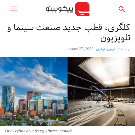
کلگری، قطب جدید صنعت سینما و
تلویزیون
نویسنده :
آرمین حیدری
-
January 27, 2022
City Skyline of Calgary, Alberta, Canada