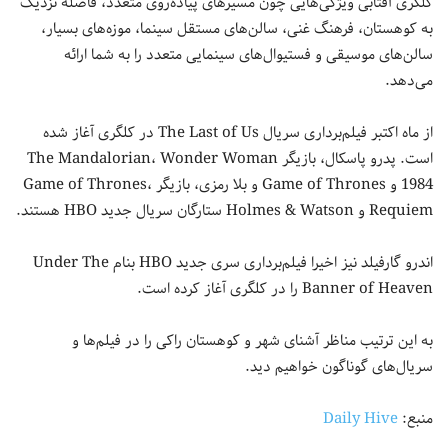
کلگری آفتابی ویژگی‌هایی چون مسیرهای پیاده‌روی متعدد، فاصله نزدیک
به کوهستان، فرهنگ غنی، سالن‌های مستقل سینما، موزه‌های بسیار،
سالن‌های موسیقی و فستیوال‌های سینمایی متعدد را به شما ارائه
می‌دهد.
از ماه اکتبر فیلم‌برداری سریال The Last of Us در کلگری آغاز شده
است. پدرو پاسکال، بازیگر The Mandalorian، Wonder Woman
1984 و Game of Thrones و بلا رمزی، بازیگر Game of Thrones،
Requiem و Holmes & Watson ستارگان سریال جدید HBO هستند.
اندرو گارفیلد نیز اخیرا فیلم‌برداری سری جدید HBO بنام Under The
Banner of Heaven را در کلگری آغاز کرده است.
به این ترتیب مناظر آشنای شهر و کوهستان راکی را در فیلم‌ها و
سریال‌های گوناگون خواهیم دید.
منبع:
Daily Hive