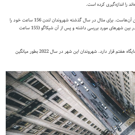
د را اندازه‌گیری کرده است.
بدون شک زندگی در شهر تبعات و زیان‌هایی داد که ترافیک جزو اصلی‌ترین آن‌هاست. برای مثال در سال گذشته شهروندان لندن 156 ساعت خود را
در ترافیک از دست داده‌اند. بر مبنای این مطالعه لندن بیشترین ترافیک را در بین شهرهای مورد بررسی داشته و پس از آن شیکاگو (155 ساعت
در کانادا نیز تورنتو رتبه نخست را بدست آورده و در بین شهرهای دنیا در جایگاه هفتم قرار دارد. شهروندان این شهر در سال 2022 بطور میانگین