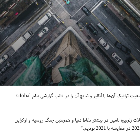
شرکت آمریکایی INRIX با بررسی بیش از 1,000 شهر در 50 کشور دنیا وضعیت ترافیک آن‌ها را آنالیز و نتایج آن را در قالب گزارشی بنام Global
ت زنجیره تامین در بیشتر نقاط دنیا و همچنین جنگ روسیه و اوکراین