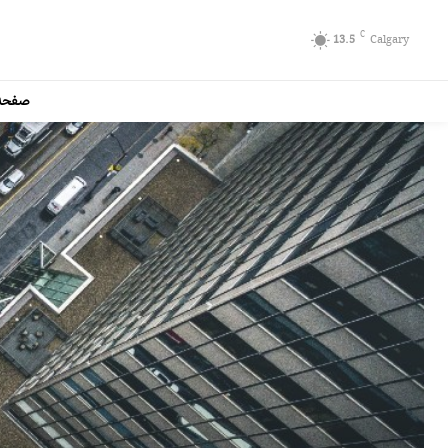
C
13.5
Calgary
صفحه