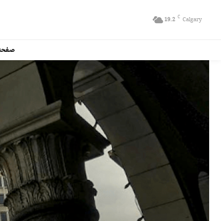
C
19.2
Calgary
صفحه