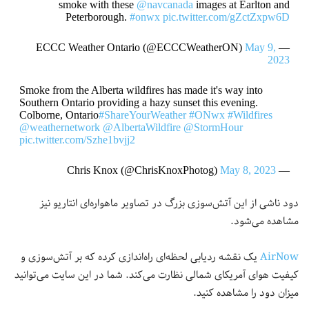
smoke with these
@navcanada
images at Earlton and
Peterborough.
#onwx
pic.twitter.com/gZctZxpw6D
May 9,
— ECCC Weather Ontario (@ECCCWeatherON)
2023
Smoke from the Alberta wildfires has made it's way into
Southern Ontario providing a hazy sunset this evening.
Colborne, Ontario
#ShareYourWeather
#ONwx
#Wildfires
@weathernetwork
@AlbertaWildfire
@StormHour
pic.twitter.com/Szhe1bvjj2
May 8, 2023
— Chris Knox (@ChrisKnoxPhotog)
دود ناشی از این آتش‌سوزی بزرگ در تصاویر ماهواره‌ای انتاریو نیز
مشاهده می‌شود.
AirNow
یک نقشه ردیابی لحظه‌ای راه‌اندازی کرده که بر آتش‌سوزی و
کیفیت هوای آمریکای شمالی نظارت می‌کند. شما در این سایت می‌توانید
میزان دود را مشاهده کنید.