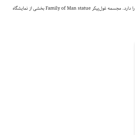
ساحل رودخانه Bow در مرکز شهر یکی از زیباترین المان‌های شهر کلگری را دارد. مجسمه غول‌پیکر Family of Man statue بخشی از نمایشگاه