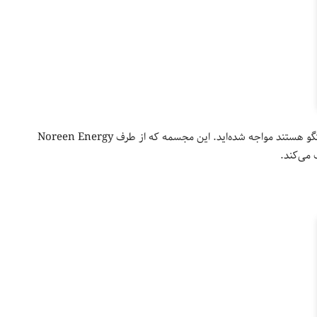
اگر از خیابان استفن عبور کرده باشید حتما با مجسمه دو مرد که در حالگفتگو هستند مواجه شده‌اید. این مجسمه که از طرف Noreen Energy