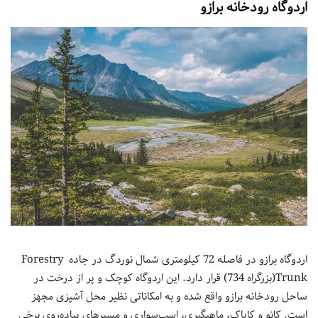
اردوگاه رودخانه برازو
اردوگاه برازو در فاصله 72 کیلومتری شمال نوردگ در جاده Forestry
Trunk(بزرگراه 734) قرار دارد. این اردوگاه کوچک و پر از درخت در
ساحل رودخانه برازو واقع شده و به امکاناتی نظیر محل آشپزی مجهز
است. کانو و کایاک، ماهیگیری، اسب‌سواری و مسیرهای پیاده‌روی برخی