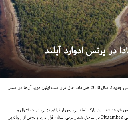
 در پرنس ادوارد آیلند
سال گذشته سازمان پارک‌های کانادا از تصمیم خود برای تاسیس ده پارک ملی جدید تا سال 2030 خبر داد. حال قرار است اولین مورد آن‌ها در استان
پارک ملی کانادا (و منطقه حفاظت شده) در Pituamkek تاسیس خواهد شد. این پارک تماشایی پس از توافق نهایی دولت فدرال و
بومیان Mi’kmaq در استان پرنس ادوارد آیلند، بازگشایی می‌شود. پارک ملی Pituamkek در ساحل شمال‌غربی استان قرار دارد و برخی از زیباترین