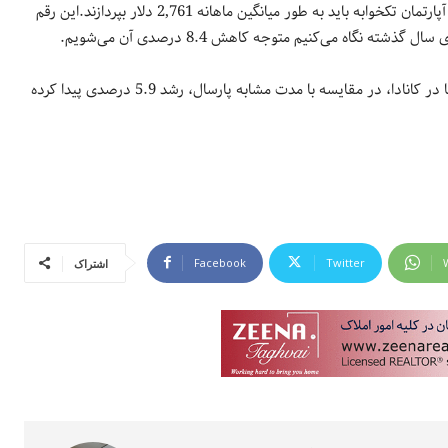
در ونکوور که جایگاه نخست لیست را کسب کرده مستاجران برای اجاره یک آپارتمان تکخوابه باید به طور میانگین ماهانه 2,761 دلار بپردازند.این رقم
این گزارش نشان می‌دهد که میانگین نرخ اجاره‌بها برای تمامی انواع مسکن‌ها در کانادا، در مقایسه با مدت مشابه پارسال، رشد 5.9 درصدی پیدا کرده
Facebook
Twitter
اشتراک