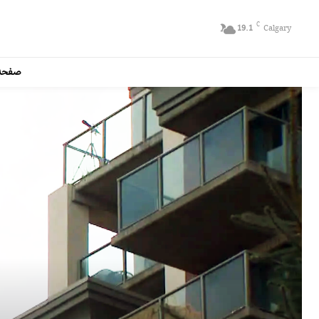
C
19.1
Calgary
صفحه