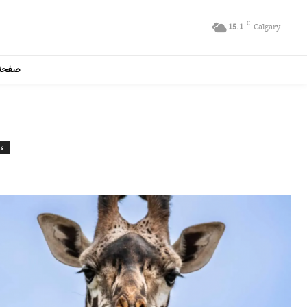
C
15.1
Calgary
صفحه
ون