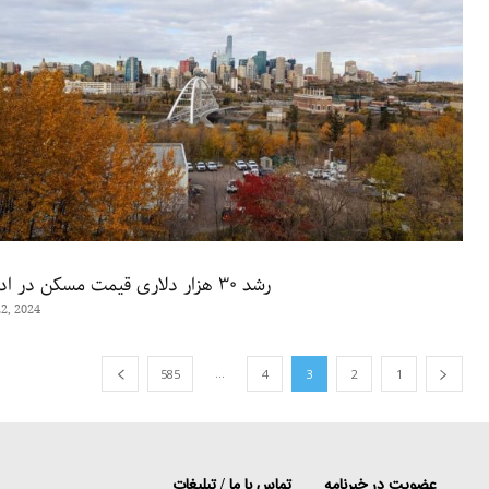
رشد ۳۰ هزار دلاری قیمت مسکن در ادمونتون
2, 2024
...
585
4
3
2
1
عضویت در خبرنامه
تماس با ما / تبلیغات