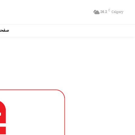
C
26.2
Calgary
صفحه