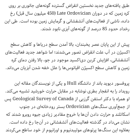
طبق یافته‌های جدید نخستین انقراض گسترده گونه‌های جانوری بر روی
کره زمین که در دوران Late Ordovician (450 میلیون سال قبل) رخ
داده، ناشی از فعالیت‌های آتشفشانی و گرمایش زمین بوده است. طی این
رخداد حدود 85 درصد از گونه‌های آبزی نابود شدند.
پیش از این پایان عصر یخبندان، بالا آمدن سطح دریا‌ها و کاهش سطح
اکسیژن در آب‌ علت انقراض تصور می‌شدند؛ اما شواهد جدید فعالیت‌های
آتشفشانی، افزایش کربن دی‌اکسید موجود در جو، بالا رفتن دمای کره
زمین و کاهش سطح اکسیژن اقیانوس‌ها را علل خفه شدن آبزیان می‌داند.
پروفسور دیوید باند از دانشگاه Hull و یکی از نویسندگان مقاله این
رویداد را به انفجار بطری نوشابه در مقابل حرارت خورشید تشبیه می‎‌کند.
او همراه با دکتر استفن گرزبی از Geological Survey of Canada پس
از جمع‌آوری سنگ‌های Ordovician بستر رودخانه‌ای در جنوب
اسکاتلند و حرارت دادن آن‌ها با خروج مقادیر زیادی جیوه روبرو شدند که
نشان می‌داد در گذشته فعالیت‌های آتشفشانی در آن‌جا رخ داده است.
بعلاوه این سنگ‌ها پرتوهای مولیبدنیوم و اورانیوم از خود ساطع می‌کردند