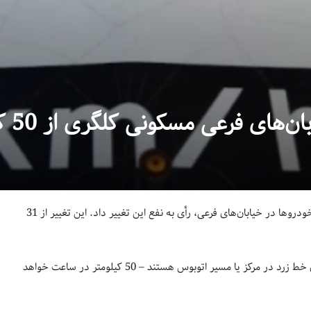
کونی کلگری از 50 کیلومتر به 40 کیلومتر
دیروز دوشنبه شورای شهر کلگری به منظور کاهش شدت و تعداد برخورد خودروها در خیابان‌های فرعی، رأی به نفع این تغییر داد. این تغییر از 31
محدودیت سرعت در خیابان‌های نیمه اصلی – معمولاً خیابان‌هایی که دارای خط زرد در مرکز یا مسیر اتوبوس هستند – 50 کیلومتر در ساعت خواهد