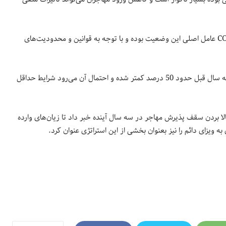
بگفته اندرو اگاپسویچ، اقتصاددان بانک سلطنتی کانادا، همه‌گیری COVID-19 عامل اصلی این وضعیت بوده و با توجه به قوانین و محدودیت‌های
طبق داده‌های ماه دسامبر میزان صدور ویزای دائم در مقایسه با مدت مشابه سال قبل حدود 50 درصد کمتر شده و احتمال آن می‌رود شرایط حداقل
الا بردن سقف پذیرش مهاجر در سه سال آینده خبر داد تا زیان‌های وارده