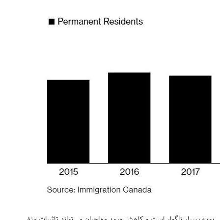
وده بسیار ناگوار است و کاهش ورود مهاجران می‌تواند تاثیرات منفی