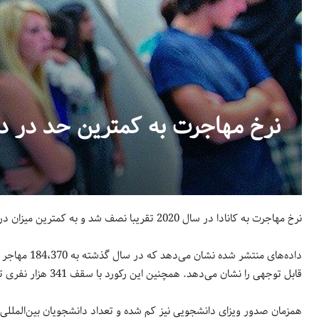
نرخ مهاجرت به کمترین حد در دو
نرخ مهاجرت به کانادا در سال 2020 تقریبا نصف شد و به کمترین میزان در دو دهه گذشته رسید.
قابل توجهی را نشان می‌دهد. همچنین این رکورد با سقف 341 هزار نفری تعیین شده از طرف دولت فاصله محسوسی دارد.
همزمان صدور ویزای دانشجویی نیز کم شده و تعداد دانشجویان بین‌المللی از 638،960 نفر در سال 2019 به 530،540 نفر رسیده 