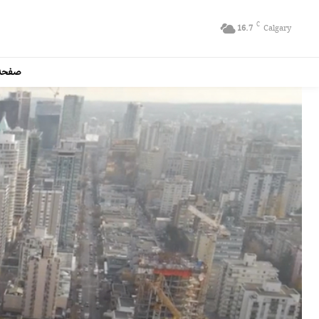
C
16.7
Calgary
صفحه