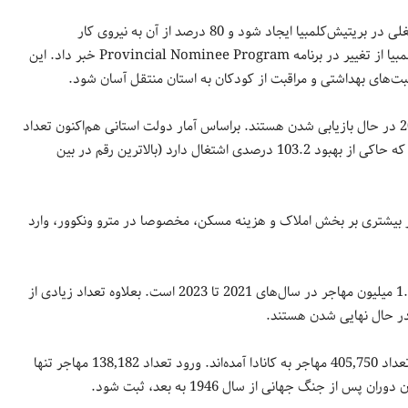
دولت استانی پیشبینی کرده طی ده سال آینده حدود یک میلیون فرصت شغلی در بریتیش‌کلمبیا ایجاد شود و 80 درصد از آن به نیروی کار
تحصیل‌کرده یا آموزش‌دیده نیاز خواهد داشت. ماه گذشته دولت بریتیش‌کلمبیا از تغییر در برنامه Provincial Nominee Program خبر داد. این
بت‌های بهداشتی و مراقبت از کودکان به استان منتقل آسان شود.
آمارها نشان می‌دهند که مشاغل از دست رفته از زمان پاندمی در سال 2020 در حال بازیابی شدن هستند. براساس آمار دولت استانی هم‎‌اکنون تعداد
نیروی شاغل در مقایسه با دوران پیش از پاندمی 84,000 مورد بیشتر است که حاکی از بهبود 103.2 درصدی اشتغال دارد (بالاترین رقم در بین
ار بیشتری بر بخش املاک و هزینه مسکن، مخصوصا در مترو ونکوور، وارد
علت ورود این موج مهاجران اجرای برنامه سه‌ساله دولت فدرال برای ورود 1.2 میلیون مهاجر در سال‌های 2021 تا 2023 است. بعلاوه تعداد زیادی از
در حال نهایی شدن هستند.
داده‌های Statistics Canada در سطح ملی نشان داده که در سال 2021 تعداد 405,750 مهاجر به کانادا آمده‌اند. ورود تعداد 138,182 مهاجر تنها
 جنگ جهانی از سال 1946 به بعد، ثبت شود.