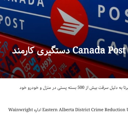
بگفته مقامات پلیس یکی از کارمندان Canada Post در Wainwright آلبرتا به دلیل سرقت بیش از 500 بسته پستی در منزل و خودرو خود
این بسته‌ها که متهم وظیفه ارسال آن‌ها را بر عهده داشته توسط واحد Eastern Alberta District Crime Reduction Unit اداره Wainwright