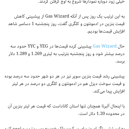
خیلی زود دوباره نمودارها شروع به اوج گرفتن کردند.
به این ترتیب یک روز پس از آنکه Gas Wizard از پیشبینی کاهش
قیمت بنزین در ادمونتون و کلگری گفت، روز پنجشنبه 1 دسامبر شاهد
افزایش قیمت‌ها بودیم.
حال
Gas Wizard
پیشبینی کرده قیمت‌ها در YEG و YYC حدود سه
درصد بیشتر شود و روز پنجشنبه بترتیب به لیتری 1.269 و 1.289 دلار
برسد.
پیشبینی رشد قیمت بنزین سوپر نیز در هر دو شهر حدود سه درصد بوده
و قیمت سوخت دیزل هم در ادمونتون و کلگری دو درصد در هر لیتر
افزایش پیدا می‌کند.
با اینحال آلبرتا همچنان تنها استان کاناداست که قیمت هر لیتر بنزین آن
در محدوده 1.20 دلار است.
به این ترتیب اگر امروز برای پر کردن باک خود به پمپ بنزین مراجعه کنید