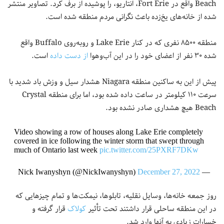
Beach واقع در Fort Erie، انتاریو، را پوشیده از برف کرد. تصاویر منتشر
شده از خانه‌های یخ‌زده باعث نگرانی مردم منطقه شده است.
منطقه ۸۵۰۰ نفری که در کنار Lake Erie و روبه‌روی Buffalo واقع
شده ۳۰ نفر از اعضای خود را در این آب‌وهوا
از دست داده
است.
پیش از این به ساکنین منطقه Niagara هشدار سیل و وزش باد شدید با
سرعت ۱۱۰ کیلومتر در ساعت داده شده بود، اما برای منطقه Crystal
Beach هیچ هشداری صادر نشده بود.
Video showing a row of houses along Lake Erie completely
covered in ice following the winter storm that swept through
much of Ontario last week
pic.twitter.com/25PXRF7DKw
December 27, 2022
— Nick Iwanyshyn (@NickIwanyshyn)
روز جمعه خانه‌ها، وسایل نقلیه، تابلوها، نیمکت‌ها و تمام چیز‌هایی که
در این منطقه ساحلی قرار داشتند تحت تأثیر
کولاک
قرار گرفته و
خسارات زیادی به آنها وارد شد.