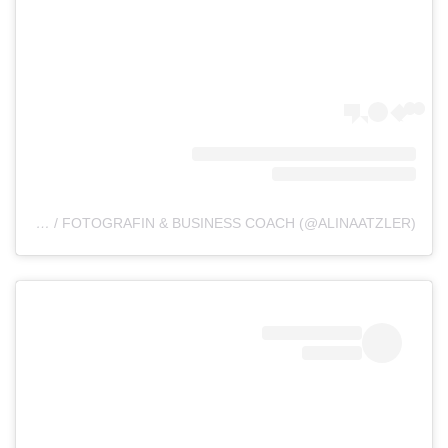
A POST SHARED BY A L I N A A T Z L E R / FOTOGRAFIN & BUSINESS COACH (@ALINAATZLER)