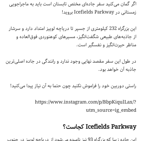
اگر گمان می‌کنید سفر جاده‌ای مختص تابستان است باید به ماجراجویی
زمستانی در Icefields Parkway بروید!
این بزرگراه 232 کیلومتری از جسپر تا دریاچه لوییز امتداد دارد و سرشار
از جاذبه‌های طبیعی شگفت‌انگیز، مسیرهای کوهنوردی فوق‌العاده و
مناظر حیرت‌انگیز و نفسگیر است.
در طول این سفر مقصد نهایی وجود ندارد و رانندگی در جاده اصلی‌ترین
جاذبه آن خواهد بود.
راستی دوربین خود را فراموش نکنید چون حتما به آن نیاز پیدا می‌کنید!
https://www.instagram.com/p/BbpKiqulLax/?
utm_source=ig_embed
Icefields Parkway کجاست؟
این جاده زیبا که بزرگراه 93 نیز نامیده می‌شود از دریاچه لوییز در جنوب