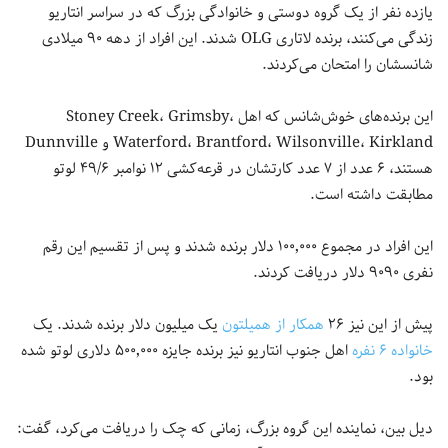
یازده نفر از یک گروه دوستی و خانوادگی بزرگ که در سراسر انتاریو
زندگی می‌کنند، برنده لاتاری OLG شدند. این افراد از دهه ۹۰ میلادی
شانسشان را امتحان می‌کردند.
این برنده‌های خوش‌شانس که اهل Stoney Creek، Grimsby،
Waterford، Brantford، Wilsonville، Kirkland و Dunnville
هستند، ۶ عدد از ۷ عدد کارتشان در قرعه‌کشی ۱۲ نوامبر ۴۹/۶ لوتو
مطابقت داشته است.
این افراد در مجموع ۱۰۰٬۰۰۰ دلار برنده شدند و پس از تقسیم این رقم
نفری ۹۰۹۰ دلار دریافت کردند.
پیش از این نیز ۲۶
همکار از همیلتون
یک میلیون دلار برنده شدند. یک
خانواده ۶ نفره
اهل جنوب انتاریو نیز برنده جایزه ۵۰۰٬۰۰۰ دلاری لوتو شده
بود.
دیل بین، نماینده این گروه بزرگ، زمانی که چک را دریافت می‌کرد، گفت: