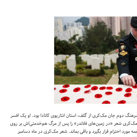
سرهنگ دوم جان مک‌کری از گلف، استان انتاریوی کانادا بود. او یک افسر
یی در طول جنگ جهانی اول بود. در ماه مه سال 1915، جان مک‌کری شعر «در زمین‌های فلاندر» را پس از مرگ هم‌خدمتی‌اش بر روی
این چنین در قلب و ذهن همه مورد احترام قرار بگیرد و باقی بماند. شعر مک‌کری در ماه دسامبر