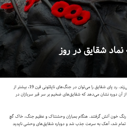
هر نوامبر، روی یقه لباس‌ها و کت‌های میلیون‌ها کانادایی‌ شقایق شکوفه می‌زند. رد پای شقایق را می‌توان در جنگ‌های ناپلئونی قرن 19، بیشتر از
شده از آن دوره نشان می‌دهد که شقایق‌های ضخیم بر سر قبر سربازان در
ه رنگ خون آتش گرفتند. هنگام بمباران وحشتناک و عظیم جنگ، خاک‌ گچ
گ تمام شد، آهک به سرعت جذب شد و دوباره شقایق‌های وحشی ناپدید