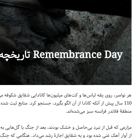
تاریخچه نماد شقایق در روز Remembrance Day
110 سال پیش از آنکه کانادا از آن الگو بگیرد، جستجو کرد. منابع ثبت 
منطقۀ فلاندر فرانسه سبز می‌شده‌اند.
مزارعی که قبل از نبرد بی‌حاصل و خشک بودند، بعد از جنگ با گل‌هایی ب
از آوار آهک غنی شده بود و به شقایق اجازۀ رشد می‌داد. هنگامی که جن