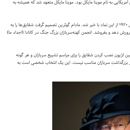
مدت 3 سال الهام بخش یک معلم آمریکایی به نام موینا مایکل بود. موینا مایکل متعهد شد که همیشه به
زنی فرانسوی به نام مادام گوئرین طی بازدید از ایالات متحده آمریکا در سال ۱۹۲۰ از این نماد با خبر شد. مادام گوئرین تصمیم گرفت شقایق‌ها را به
رورش دهد و بفروشد. انجمن کهنه‌سربازان بزرگ جنگ در کانادا (اجداد ما)
نین لژیون نصب کردن شقایق را برای مراسم تشییع سربازان و هر گونه
از بزرگداشت سربازان مناسب نیست. این یک انتخاب شخصی است به