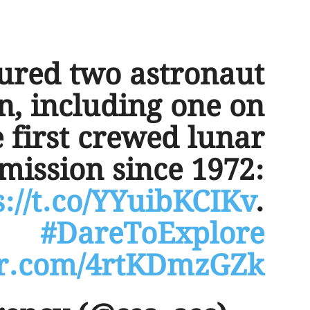
ured two astronaut
on, including one on
e first crewed lunar
mission since 1972:
s://t.co/YYuibKCIKv
.
#DareToExplore
ter.com/4rtKDmzGZk