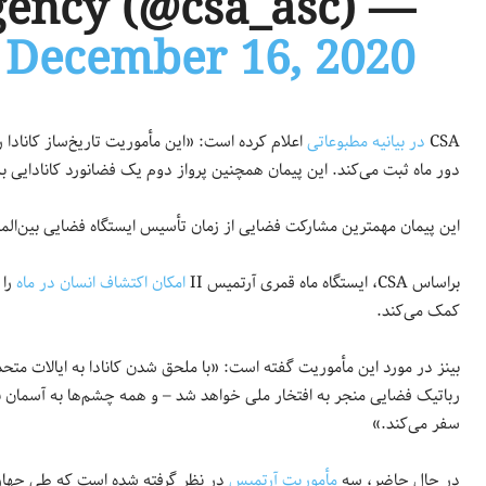
— CanadianSpaceAgency (@csa_asc)
December 16, 2020
CSA
در بیانیه مطبوعاتی
اعلام کرده است: «این مأموریت تاریخ‌ساز کانادا 
دور ماه ثبت می‌کند. این پیمان همچنین پرواز دوم یک فضانورد کانادایی به د
این پیمان مهمترین مشارکت فضایی از زمان تأسیس ایستگاه فضایی بین‌المللی (ISS) خواهد
براساس CSA، ایستگاه ماه قمری آرتمیس II
امکان اکتشاف انسان در ماه
را 
کمک می‌کند.
بینز در مورد این مأموریت گفته است: «با ملحق شدن کانادا به ایالات متحد
رباتیک فضایی منجر به افتخار ملی خواهد شد – و همه چشم‌ها به آسمان نگاه
سفر می‌کند.»
در حال حاضر، سه
مأموریت آرتمیس
در نظر گرفته شده است که طی چهار 