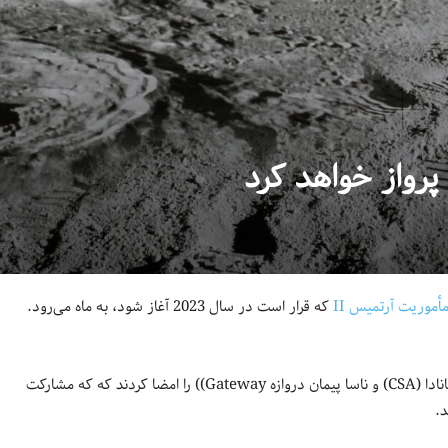
 پرواز خواهد کرد
أموریت آرتمیس II
که قرار است در سال 2023 آغاز شود، به ماه می‌رود.
به گفتهٔ ناودیپ بینز وزیر نوآوری، علم و توسعه اقتصادی، آژانس فضایی کانادا (CSA) و ناسا پیمان دروازه Gateway)) را امضا کردند که که مشارکت
د.