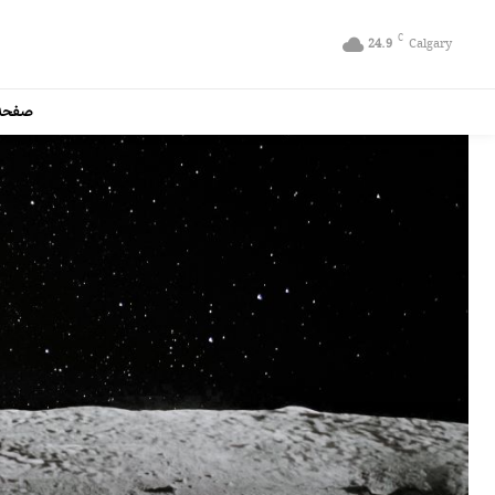
C
24.9
Calgary
صفحه