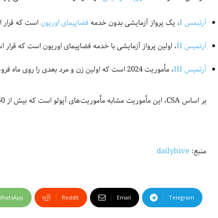
آرتیمس I
، یک پرواز آزمایشی بدون خدمه
فضاپیمای اوریون
است که قرار است در سال 2022 با موشک س
آرتمیس II
، اولین پرواز آزمایشی با خدمه فضاپیمای اوریون است که قرار است در سال 2023 با موشک
آرتمیس III
، مأموریت 2024 است که اولین زن و مرد بعدی را روی ماه فرود می‌آورد.
بر اساس CSA، این مأموریت مشابه مأموریت‌های آپولو است که بیش از 50 سال پیش انجام شده است.
منبع:
dailyhive
WhatsApp
ReddIt
Email
Telegram