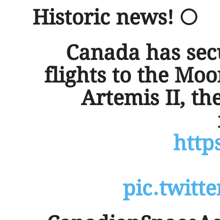
Historic news! 🌕
Canada has sec
flights to the Mo
Artemis II, th
http
pic.twit