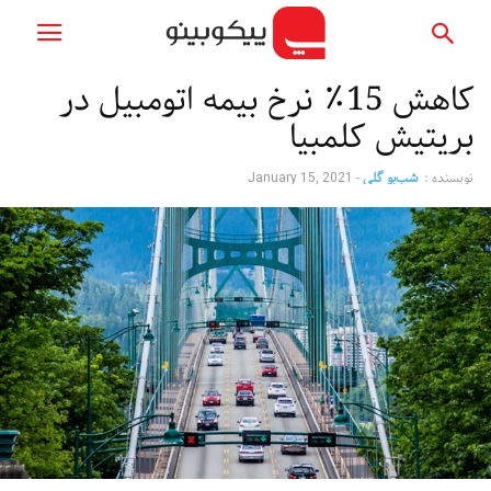
کاهش 15٪ نرخ بیمه اتومبیل در
بریتیش کلمبیا
نویسنده :
شب‌بو گلی
-
January 15, 2021