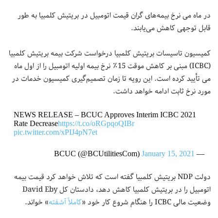
در ماه می نرخ‌ بیمه‌های گران قیمت اتومبیل در بریتیش کلمبیا به طور
قابل توجهی کاهش می‌یابند.
کمیسیون تاسیسات بریتیش کلمبیا درخواست شرکت بیمه بریتیش کلمبیا
(ICBC) مبنی بر کاهش موقت 15٪ نرخ بیمه اولیه اتومبیل را از اول ماه
می تأیید کرده است. این رویه تا زمان تصمیم‌گیری کمیسیون خدمات در
مورد نرخ ثابت ادامه خواهد داشت.
NEWS RELEASE – BCUC Approves Interim ICBC 2021
Rate Decrease
https://t.co/oRGpqoQIBr
pic.twitter.com/xPIJ4pN7et
January 15, 2021
— BCUC (@BCUtilitiesCom)
دولت NDP بریتیش کلمبیا گفته است که تلاش خواهد کرد قیمت بیمه
اتومبیل را در بریتیش کلمبیا کاهش دهد، دادستان کل David Eby
وضعیت مالی ICBC را هنگام شروع کار خود «
کاملاً آشفته
» خواند.