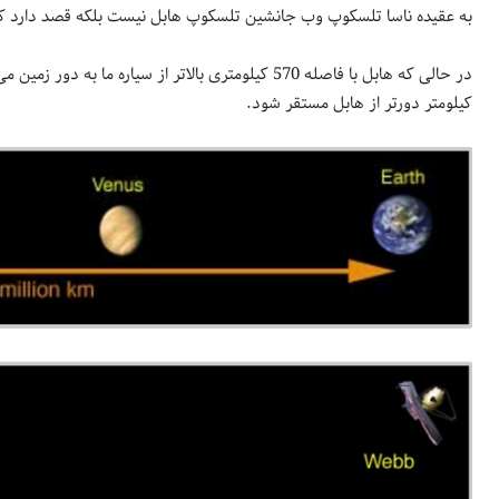
به عقیده ناسا تلسکوپ وب جانشین تلسکوپ هابل نیست بلکه قصد دارد کا
کیلومتر دورتر از هابل مستقر شود.