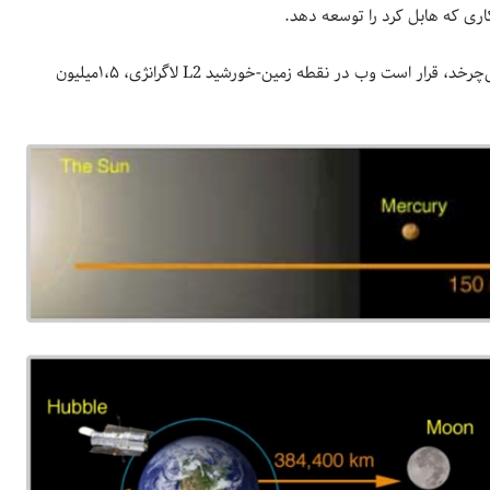
ری که هابل کرد را توسعه دهد.
در حالی که هابل با فاصله 570 کیلومتری بالاتر از سیاره ما به دور زمین می‌چرخد، قرار است وب در نقطه زمین-خورشید L2 لاگرانژی، ۱،۵میلیون