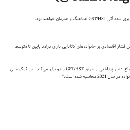
دجه 2.5 میلیارد دلاری با هدف کاستن فشار اقتصادی بر خانواده‌های کانادایی دارای درآمد پایین تا متوسط
دولت کانادا آمده: “برنامه تخفیف مواد غذایی از ژانویه 2023 مبلغ اعتبار پرداختی از طریق GST/HST را دو برابر می‌کند. این کمک مالی