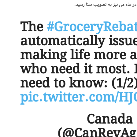
 در ماه می نیز به تصویب سنا رسید.
The
#GroceryReba
automatically issue
making life more a
who need it most. 
need to know: (1/2
pic.twitter.com/H
— Canad
(@CanRevAg