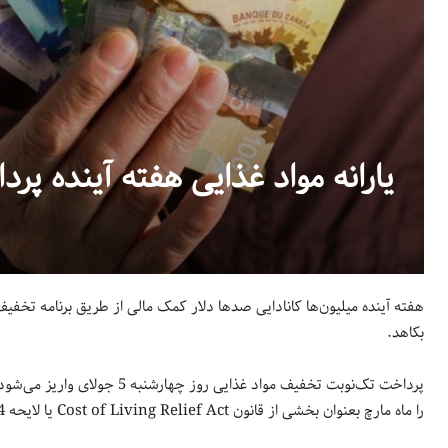
یارانه مواد غذایی هفته آینده پر
هفته آینده میلیون‌ها کانادایی صدها دلار کمک مالی از طریق برنامه تخفیف
بکاهد.
پرداخت تک‌نوبت تخفیف مواد غذای
را ماه مارچ بعنوان بخشی از قانون Cost of Living Relief Act یا لایحه C-64 در بودجه 2023 معرفی کرد.