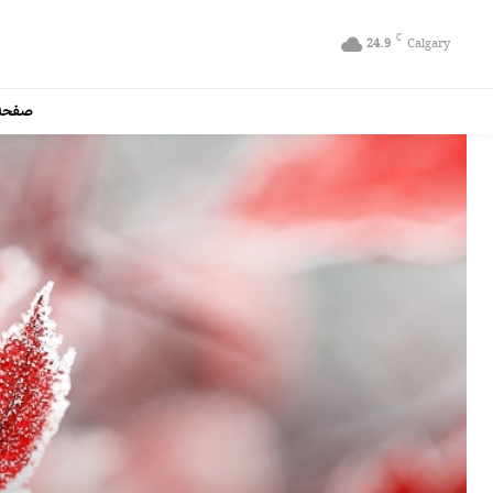
C
24.9
Calgary
صفحه