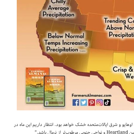
ر نواحی مابین دره اوهایو و شرق ایالات‌متحده خشک خواهد بود. انتظار داریم این ماه در