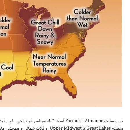
در وبسایت Farmers’ Almanac آمده: “ماه سپتامبر د
منطقه Great Lakes تا Upper Midwest و فلات شمالی و همچنین مابین Heartland و نواحی جنوبی مرطوب‌تر از نرمال باشد.”