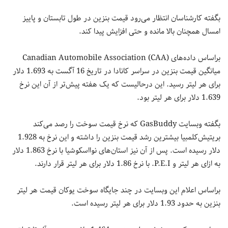
بگفته کارشناسان انتظار می‌رود قیمت بنزین در طول تابستان و پاییز
امسال همچنان بالا مانده و حتی افزایش پیدا کند.
براساس داده‌های Canadian Automobile Association (CAA)
میانگین قیمت بنزین در سراسر کانادا در تاریخ 16 آگست به 1.693 دلار
برای هر لیتر رسید. این درحالیست که یک هفته پیش‎‌تر از آن این نرخ
1.639 دلار برای هر لیتر بود.
بگفته وبسایت GasBuddy که نرخ قیمت سوخت را رصد می‌کند
بریتیش‌کلمبیا بیشترین رشد قیمت بنزین را داشته و این نرخ به 1.928
دلار رسیده است. پس از آن نیز استان‌های نوااسکوشیا با نرخ 1.863 دلار
به ازای هر لیتر و P.E.I. با نرخ 1.86 دلار برای هر لیتر قرار دارند.
براساس اعلام این وبسایت در چند جایگاه سوخت یوکان قیمت هر لیتر
بنزین به حدود 1.93 دلار برای هر لیتر رسیده است.