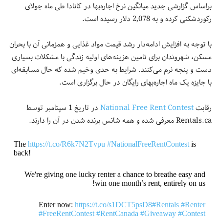
براساس گزارشی جدید میانگین نرخ اجاره‌بها در کانادا طی ماه جولای
رکوردشکنی کرده و به 2,078 دلار رسیده است.
با توجه به افزایش ادامه‌دار رشد قیمت مواد غذایی و همزمانی آن با بحران
مسکن، شهروندان برای تامین هزینه‌های اولیه زندگی با مشکلات بسیاری
دست و پنجه نرم می‌کنند. شرایط به حدی وخیم شده که حال مسابقه‌ای
با جایزه یک ماه اجاره‌بهای رایگان در حال برگزاری است.
رقابت
National Free Rent Contest
در تاریخ 1 سپتامبر توسط
Rentals.ca معرفی شده و همه شانس برنده شدن در آن را دارند.
The
https://t.co/R6k7N2Tvpu
#NationalFreeRentContest
is
back!
We're giving one lucky renter a chance to breathe easy and
win one month’s rent, entirely on us!
Enter now:
https://t.co/s1DCT5psD8
#Rentals
#Renter
#FreeRentContest
#RentCanada
#Giveaway
#Contest