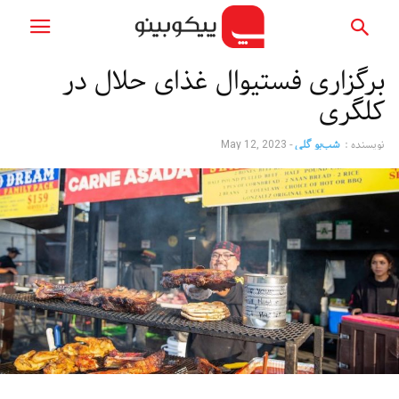
برگزاری فستیوال غذای حلال در
کلگری
نویسنده :
شب‌بو گلی
-
May 12, 2023