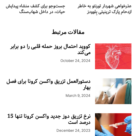
عذرخواهی شهردار تورنتو به خاطر
جست‌وجو برای کشف منشاء پیدایش
ازدحام پارک ترینیتی بِلوودز
حیات، در داخل شهاب‌سنگ
مقالات مرتبط
کووید احتمال بروز حمله قلبی را دو برابر
می‌کند
October 24, 2024
دستورالعمل تزریق واکسن کرونا برای فصل
بهار
March 9, 2024
نرخ تزریق دوز جدید واکسن کرونا تنها 15
درصد است
December 24, 2023