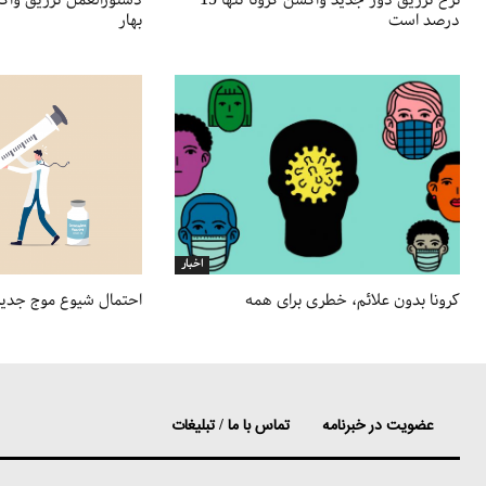
نرخ تزریق دوز جدید واکسن کرونا تنها 15
دستورالعمل تزریق واک
درصد است
بهار
اخبار
کرونا بدون علائم، خطری برای همه
احتمال شیوع موج جدید ک
عضویت در خبرنامه
تماس با ما / تبلیغات