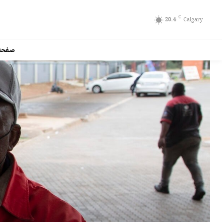
C
20.4
Calgary
صفحه