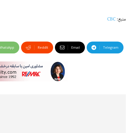
منبع:
CBC
WhatsApp
ReddIt
Email
Telegram