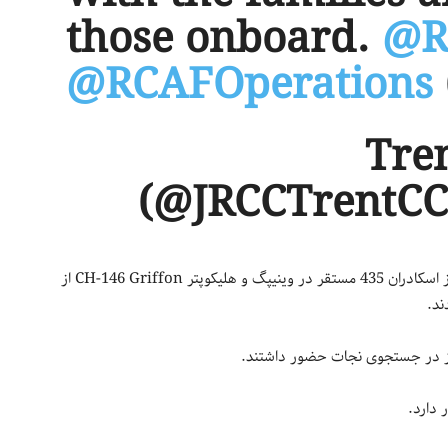
those onboard.
@R
@RCAFOperations
— Tr
(@JRCCTrentC
به گفته لاوالی دو هواپیمای RCAF، یک هواپیمای CC-130H Hercules از اسکادران 435 مستقر در وینیپگ و هلیکوپتر CH-146 Griffon از