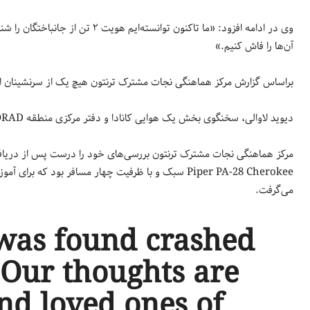
آن‌ها را فاش کنیم.»
براساس گزارش مرکز هماهنگی نجات مشترک ترنتون هیچ یک از سرنشینان این 
دیوید لاوالی، سخنگوی بخش یک هوایی کانادا و دفتر مرکزی منطقه NORAD، با انتشار ایمیلی با خانواده‌های این جانباختگان ابراز همدردی کرد.
مرکز هماهنگی نجات مشترک ترنتون بررسی‌های خود را درست پس از دریافت
Piper PA-28 Cherokee سبک و با ظرفیت چهار مسافر بود ک
می‌گرفت.
t was found crashed
 Our thoughts are
and loved ones of