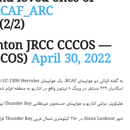
CAF_ARC
(2/2)
enton JRCC CCCOS
CCOS)
April 30, 2022
اسکادران ۴۲۴ مستقر در وینگ ۸ ترنتون واقع در انتاریو به منطقه اعزام شدند.
هلیکوپتر دولتی انتاریو و هواپیمای جستجوی غیرنظامی Thunder Bay نیز در جستجوی نجات حضور داشتند.
شهر Sioux Lookout در ۳۵۰ کیلومتری شمال غربی Thunder Bay قرار دارد.