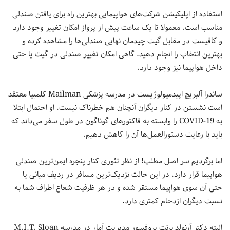
استفاده از اپلیکیشن‌ شرکت‌های هواپیمایی بهترین راه برای یافتن صندلی
مناسب است. معمولا تا یک ساعت پیش از پرواز امکان تغییر وجود دارد
و کافیست در مقابل گیت چیدمان نهایی صندلی‌ها را مشاهده کرده و
بهترین انتخاب را انجام دهید. گاهی امکان تغییر صندلی در گیت یا حتی
داخل هواپیما نیز وجود دارد.
ساندرا آلبریچ اپیدمیولوژیست در مدرسه پزشکی Mailman کلمبیا معتقد
است نشستن در کنار دیگران آنچنان هم خطرناک نیست. او احتمال ابتلا
به COVID-19 را وابسته به فاکتورهای گوناگون در طول سفر می‌داند که
باید با رعایت دستورالعمل‌ها آن را کاهش دهیم.
اما برگردیم سر اصل مطلب! از نظر تئوری کنار پنجره ایمن‌ترین صندلی
هواپیما قرار دارد. در این حالت نزدیک‌ترین مسافر در ردیف میانی یا
حتی آن سوی هواپیما مستقر شده و در هر ظرفیت شعاع اطراف شما به
نسبت دیگران ازدحام کمتری دارد.
البته دکتر آرنولد برنت پروفسور مدیریت آمار در مدرسه M.I.T. Sloan