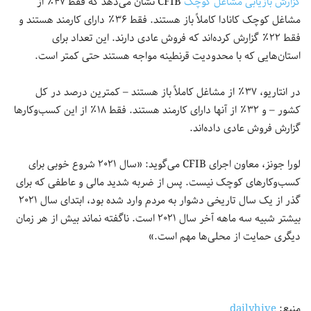
گزارش بازیابی مشاغل کوچک
CFIB نشان می‌دهد که فقط ۴۷٪ از
مشاغل کوچک کانادا کاملاً باز هستند. فقط ۳۶٪ دارای كارمند هستند و
فقط ۲۲٪ گزارش كرده‌اند كه فروش عادی دارند. این تعداد برای
استان‌هایی که با محدودیت قرنطینه مواجه هستند حتی کمتر است.
در انتاریو، ۳۷٪ از مشاغل کاملاً باز هستند – کمترین درصد در کل
کشور – و ۳۲٪ از آنها دارای کارمند هستند. فقط ۱۸٪ از این کسب‌وکارها
گزارش فروش عادی داده‌اند.
لورا جونز، معاون اجرای CFIB می‌گوید: «سال ۲۰۲۱ شروع خوبی برای
کسب‌وکارهای کوچک نیست. پس از ضربه شدید مالی و عاطفی که برای
گذر از یک سال تاریخی دشوار به مردم وارد شده بود، ابتدای سال ۲۰۲۱
بیشتر شبیه سه ماهه آخر سال ۲۰۲۱ است. ناگفته نماند بیش از هر زمان
دیگری حمایت از محلی‌ها مهم است.»
منبع:
dailyhive