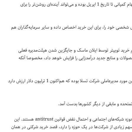
توییتر خاطرنشان شده که رقم پیشنهادی ایلان 38 درصد بیشتر از ارزش سهام کمپانی تا تاریخ 1 اپریل بوده و می‌تواند آینده‌ای روشن‌تر را برای
ر، ازجمله 21 میلیارد دلار از دارایی‌های شخصی خود را، برای این خرید اخصاص داده و سایر سرمایه‌گذاران هم
ظرم خرید توییتر توسط ایلان ماسک و جایگزین شدن هیئت‌مدیره فعلی
صولات و منابع جدید درآمدزایی را فزایش خوهد داد، مخصوصا آنکه
ایلان ماسک 20 سال سابقه در حوزه تجارت و سرمایه‌گذاری دارد. موفق‌ترین مورد مدیرعاملی شرکت تسلا بوده که هم‌اکنون 1 ترلیون دلار ارزش دارد
هم‌اکنون آژانس‌ها قانون‌گذار مشغول بررسی تاثیر این فروش بر رقابت در حوزه شبکه‌های اجتماعی و احتمال نقض قوانین antitrust هستند. این
هم زیادی از شرکت‌ها در یک حوزه را دارد، قصد خرید شرکتی در همان