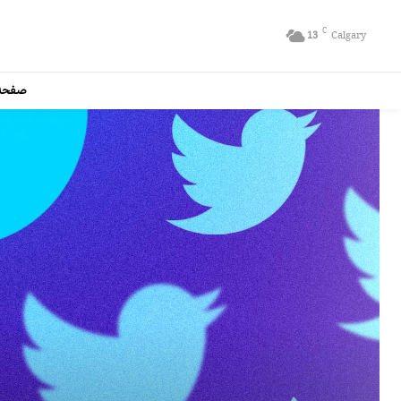
C
13
Calgary
صفحه